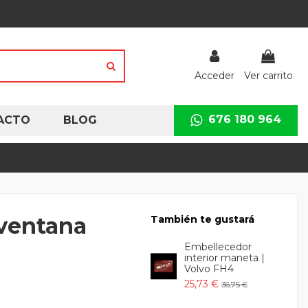
Acceder
Ver carrito
676 180 964
ACTO
BLOG
 ventana
También te gustará
Embellecedor
interior maneta |
Volvo FH4
25,73 €
36,75 €