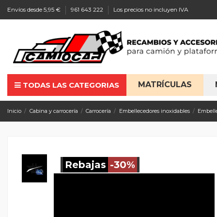
Envíos desde 5,95 €
961 643 222
Los precios no incluyen IVA
MATRÍCULAS
TODAS LAS CATEGORIAS
Inicio
Cabina y carrocería
Carrocería
Embellecedores inoxidables
Embell
Rebajas
-30%