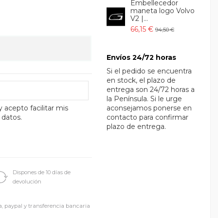
Embellecedor
maneta logo Volvo
V2 |...
66,15 €
94,50 €
Envíos 24/72 horas
Si el pedido se encuentra
en stock, el plazo de
entrega son 24/72 horas a
la Península. Si le urge
y acepto facilitar mis
aconsejamos ponerse en
 datos.
contacto para confirmar
plazo de entrega.
Dispones de 10 días de
devolución
a, paypal y transferencia bancaria