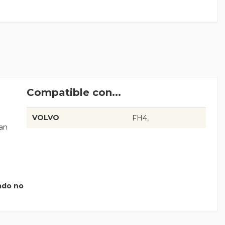
Compatible con...
VOLVO
FH4
an
jado no