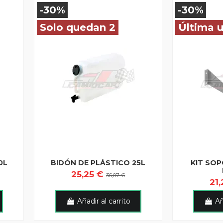
-30%
-30%
Solo quedan 2
Última 
0L
BIDÓN DE PLÁSTICO 25L
KIT SOP
25,25 €
36,07 €
21
Añadir al carrito
Añ