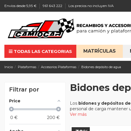
Envíos desde 5,95 €
961 643 222
Los precios no incluyen IVA
MATRÍCULAS
TODAS LAS CATEGORIAS
Inicio
Plataformas
Accesorios Plataformas
Bidones depósito de agua
Bidones dep
Filtrar por
Price
Los
bidones y depósitos de
personal de carga mantener un
Ver más
0
€
200
€