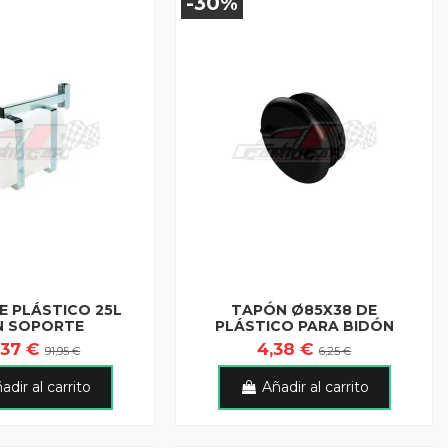
-30%
E PLÁSTICO 25L
TAPÓN Ø85X38 DE
N SOPORTE
PLÁSTICO PARA BIDÓN
,37 €
4,38 €
91,95 €
6,25 €
adir al carrito
Añadir al carrito