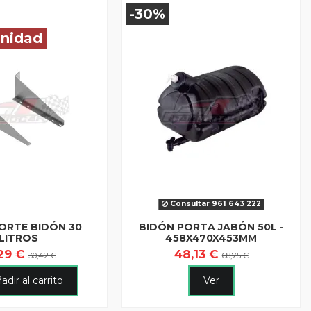
-30%
unidad
Consultar 961 643 222
ORTE BIDÓN 30
BIDÓN PORTA JABÓN 50L -
LITROS
458X470X453MM
,29 €
48,13 €
30,42 €
68,75 €
adir al carrito
Ver