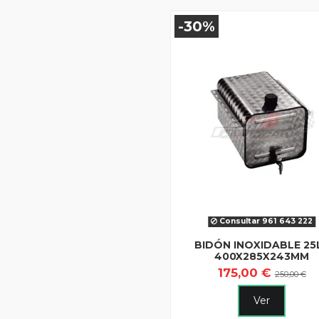
-30%
Consultar 961 643 222
BIDÓN INOXIDABLE 25L
400X285X243MM
175,00 €
250,00 €
Ver