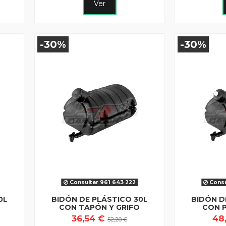
Ver
-30%
-30%
Consultar 961 643 222
Consu
0L
BIDÓN DE PLÁSTICO 30L
BIDÓN D
CON TAPÓN Y GRIFO
CON 
36,54 €
48
52,20 €