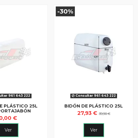
-30%
ltar 961 643 222
Consultar 961 643 222
E PLÁSTICO 25L
BIDÓN DE PLÁSTICO 25L
PORTAJABÓN
27,93 €
39,90 €
0,00 €
Ver
Ver