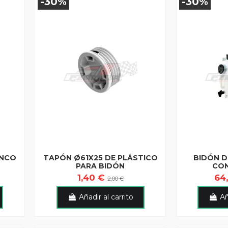
-30%
-30%
ANCO
TAPÓN Ø61X25 DE PLÁSTICO
BIDÓN D
PARA BIDÓN
CO
1,40 €
64
2,00 €
Añadir al carrito
Añ