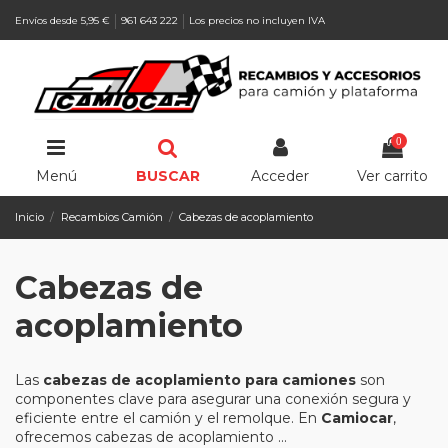
Envíos desde 5,95 €
961 643 222
Los precios no incluyen IVA
0
Menú
BUSCAR
Acceder
Ver carrito
Inicio
Recambios Camión
Cabezas de acoplamiento
Cabezas de
acoplamiento
Las
cabezas de acoplamiento para camiones
son
componentes clave para asegurar una conexión segura y
eficiente entre el camión y el remolque. En
Camiocar
,
ofrecemos cabezas de acoplamiento ...