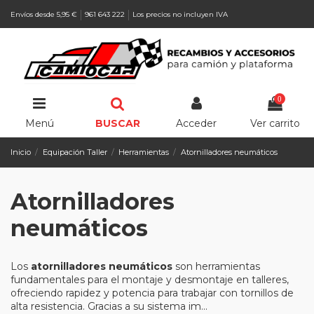
Envíos desde 5,95 €
961 643 222
Los precios no incluyen IVA
0
Menú
BUSCAR
Acceder
Ver carrito
Inicio
Equipación Taller
Herramientas
Atornilladores neumáticos
Atornilladores
neumáticos
Los
atornilladores neumáticos
son herramientas
fundamentales para el montaje y desmontaje en talleres,
ofreciendo rapidez y potencia para trabajar con tornillos de
alta resistencia. Gracias a su sistema im...