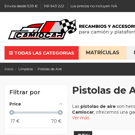
Envíos desde 5,95 €
961 643 222
Los precios no incluyen IVA
MATRÍCULAS
TODAS LAS CATEGORIAS
Inicio
Limpieza
Pistolas de Aire
Pistolas de A
Filtrar por
Price
Las
pistolas de aire
son herra
Camiocar
, ofrecemos una ga
Ver más
17
€
70
€