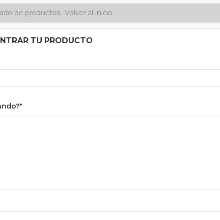
stado de productos..
Volver al inicio
ONTRAR TU PRODUCTO
ando?*