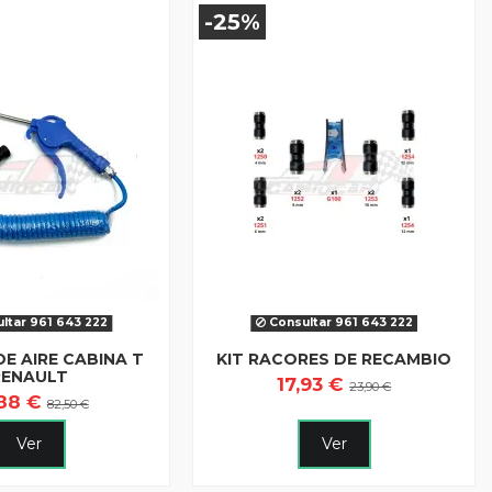
-25%
ltar 961 643 222
Consultar 961 643 222
DE AIRE CABINA T
KIT RACORES DE RECAMBIO
RENAULT
17,93 €
23,90 €
,88 €
82,50 €
Ver
Ver