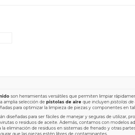
mido
son herramientas versátiles que permiten limpiar rápidamen
a amplia selección de
pistolas de aire
que incluyen
pistolas de
eñadas para optimizar la limpieza de piezas y componentes en tal
án diseñadas para ser fáciles de manejar y seguras de utilizar, p
virutas o residuos de aceite. Además, contamos con modelos ade
la eliminación de residuos en sistemas de frenado y otras part
egurar que las piezas estén libres de contaminantes.