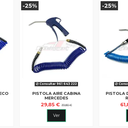
-25%
-25%
Consultar 961 643 222
Consu
VECO
PISTOLA AIRE CABINA
PISTOLA 
MERCEDES
29,85 €
61
39,80 €
Ver