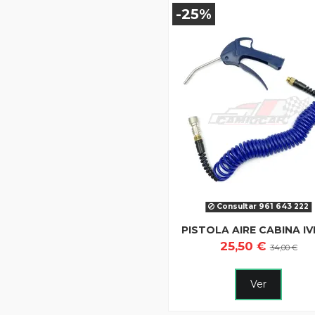
-25%
Consultar 961 643 222
PISTOLA AIRE CABINA I
25,50 €
34,00 €
Ver