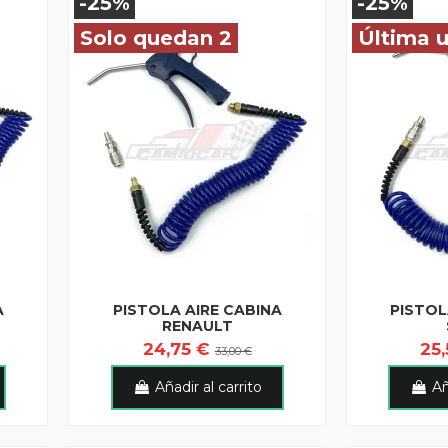
-25%
-25%
Solo quedan 2
Última 
A
PISTOLA AIRE CABINA
PISTOL
RENAULT
24,75 €
25
33,00 €
Añadir al carrito
Añ