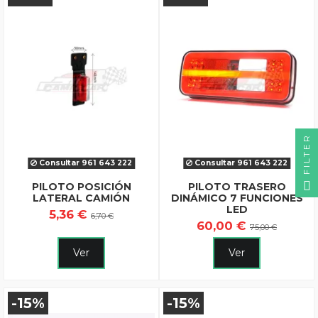
FILTER
Consultar 961 643 222
Consultar 961 643 222
PILOTO POSICIÓN
PILOTO TRASERO
LATERAL CAMIÓN
DINÁMICO 7 FUNCIONES
LED
5,36 €
6,70 €
60,00 €
75,00 €
Ver
Ver
-15%
-15%