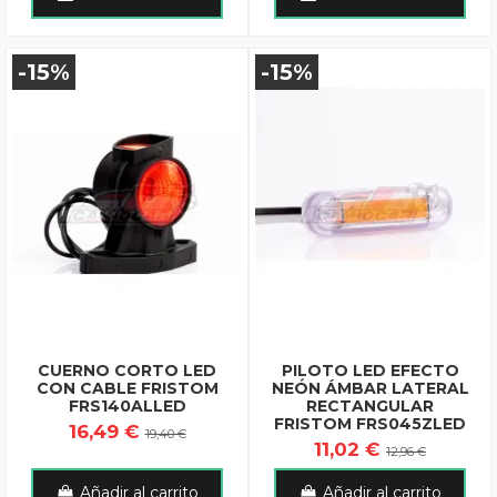
-15%
-15%
CUERNO CORTO LED
PILOTO LED EFECTO
CON CABLE FRISTOM
NEÓN ÁMBAR LATERAL
FRS140ALLED
RECTANGULAR
FRISTOM FRS045ZLED
16,49 €
19,40 €
11,02 €
12,96 €
Añadir al carrito
Añadir al carrito