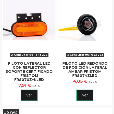
Consultar 961 643 222
Consultar 961 643 222
PILOTO LATERAL LED
PILOTO LED REDONDO
CON REFLECTOR
DE POSICIÓN LATERAL
SOPORTE CERTIFICADO
ÁMBAR FRISTOM
FRISTOM
FRS074ZLED
FRS070Z+KLED
4,85 €
5,70 €
7,91 €
9,31 €
Ver
Ver
-20%