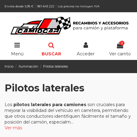
Envíos desde 5,95 €
961 643 222
Los precios no incluyen IVA
0
Menú
BUSCAR
Acceder
Ver carrito
Inicio
Iluminación
Pilotos laterales
Pilotos laterales
Los
pilotos laterales para camiones
son cruciales para
mejorar la visibilidad del vehículo en carretera, permitiendo
que otros conductores identifiquen fácilmente el tamaño y
posición del camión, especialm...
Ver más