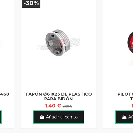
-30%
R460
TAPÓN Ø61X25 DE PLÁSTICO
PILOT
PARA BIDÓN
1,40 €
2,00 €
Añadir al carrito
Añ