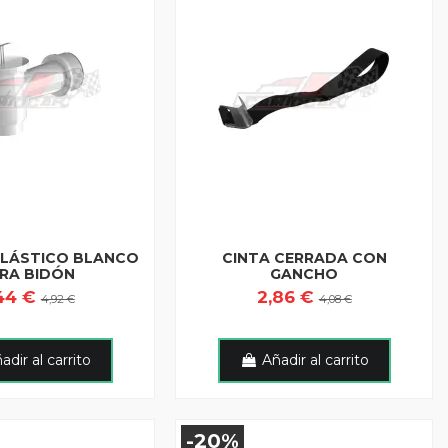
PLÁSTICO BLANCO
CINTA CERRADA CON
RA BIDÓN
GANCHO
44 €
2,86 €
4,92 €
4,08 €
adir al carrito
Añadir al carrito
-20%