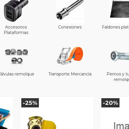
Accesorios
Conexiones
Faldones pla
Plataformas
álvulas remolque
Transporte Mercancía
Pernos y t
remolq
-25%
-20%