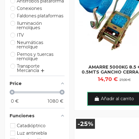
Antirrobos plataforma
Conexiones
Faldones plataformas
Iluminación
remolques
ITV
Neumáticas
remolque
Pernos y tuercas
remolque
Transporte
AMARRE 5000KG 8.5 
Mercancía
0.5MTS GANCHO CERR
14,70 €
21,00 €
Price
Añadir al carrito
0
€
1080
€
Funciones
-25%
Catadióptrico
Luz antiniebla