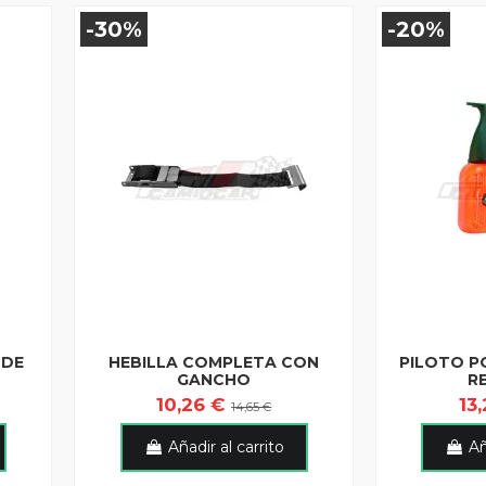
-30%
-20%
 DE
HEBILLA COMPLETA CON
PILOTO P
GANCHO
R
10,26 €
13
14,65 €
Añadir al carrito
Añ