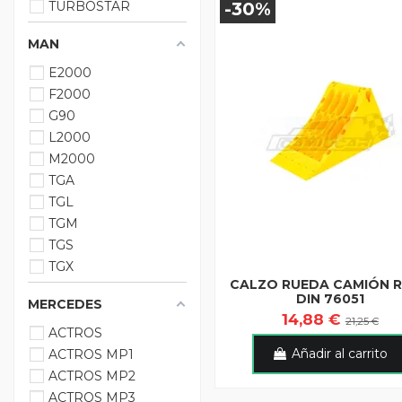
TURBOSTAR
-30%
MAN
E2000
F2000
G90
L2000
M2000
TGA
TGL
TGM
TGS
TGX
CALZO RUEDA CAMIÓN 
DIN 76051
MERCEDES
14,88 €
21,25 €
ACTROS
Añadir al carrito
ACTROS MP1
ACTROS MP2
ACTROS MP3