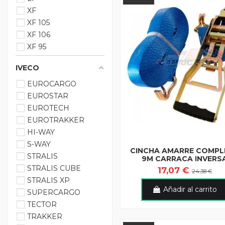
XF
XF 105
XF 106
XF 95
IVECO
EUROCARGO
EUROSTAR
EUROTECH
EUROTRAKKER
HI-WAY
S-WAY
CINCHA AMARRE COMPL
STRALIS
9M CARRACA INVERS
STRALIS CUBE
17,07 €
24,38 €
STRALIS XP
Añadir al carrito
SUPERCARGO
TECTOR
TRAKKER