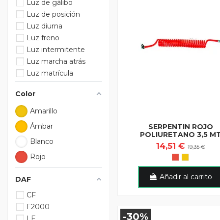
Luz de gálibo
Luz de posición
Luz diurna
Luz freno
Luz intermitente
Luz marcha atrás
Luz matrícula
Color
Amarillo
Ámbar
SERPENTIN ROJO
POLIURETANO 3,5 M
Blanco
14,51 €
19,35 €
Rojo
Añadir al carrito
DAF
CF
F2000
-30%
LF