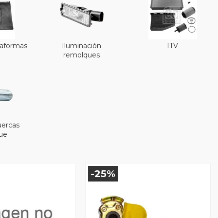
taformas
Iluminación
ITV
remolques
uercas
ue
-25%