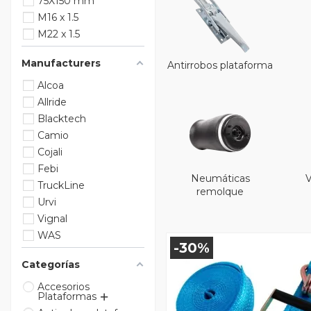
75X150 mm
M16 x 1.5
M22 x 1.5
Manufacturers
Antirrobos plataforma
Alcoa
Allride
Blacktech
Camio
Cojali
Febi
Neumáticas
V
TruckLine
remolque
Urvi
Vignal
WAS
-30%
Categorías
Accesorios
Plataformas