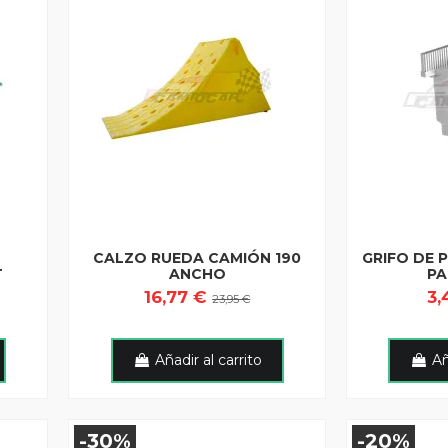
CALZO RUEDA CAMIÓN 190
GRIFO DE 
T
ANCHO
PA
16,77 €
3,
23,95 €
Añadir al carrito
Añ
-30%
-20%