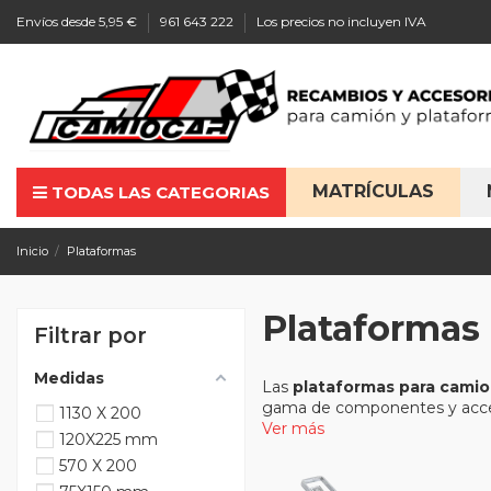
Envíos desde 5,95 €
961 643 222
Los precios no incluyen IVA
MATRÍCULAS
TODAS LAS CATEGORIAS
Inicio
Plataformas
Plataformas
Filtrar por
Medidas
Las
plataformas para cami
gama de componentes y acce
1130 X 200
Ver más
120X225 mm
570 X 200