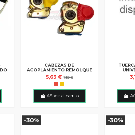
+
CABEZAS DE
TUERC
ADO
ACOPLAMIENTO REMOLQUE
UNIV
5,63 €
3
7,50 €
Añadir al carrito
Añ
-30%
-30%