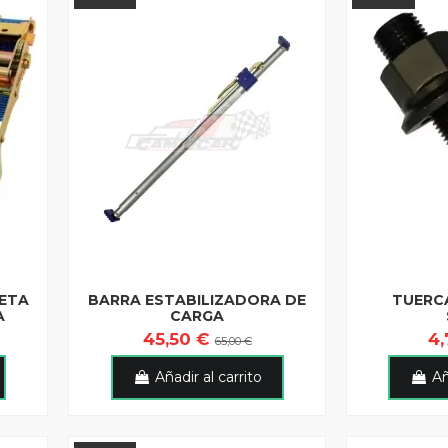
ETA
BARRA ESTABILIZADORA DE
TUERC
A
CARGA
45,50 €
4
65,00 €
Añadir al carrito
Añ