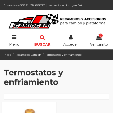
Envíos desde 5,95 €
961 643 222
Los precios no incluyen IVA
0
Menú
BUSCAR
Acceder
Ver carrito
Inicio
Recambios Camión
Termostatos y enfriamiento
Termostatos y
enfriamiento