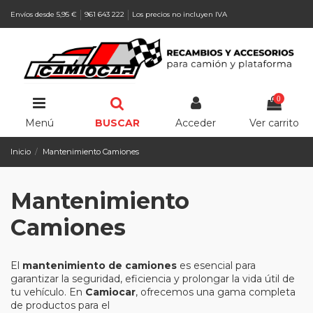
Envíos desde 5,95 €
961 643 222
Los precios no incluyen IVA
0
Menú
BUSCAR
Acceder
Ver carrito
Inicio
Mantenimiento Camiones
Mantenimiento
Camiones
El
mantenimiento de camiones
es esencial para
garantizar la seguridad, eficiencia y prolongar la vida útil de
tu vehículo. En
Camiocar
, ofrecemos una gama completa
de productos para el