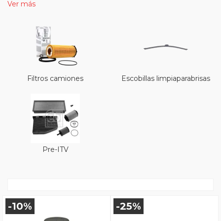
Ver más
Filtros camiones
Escobillas limpiaparabrisas
Pre-ITV
-10%
-25%