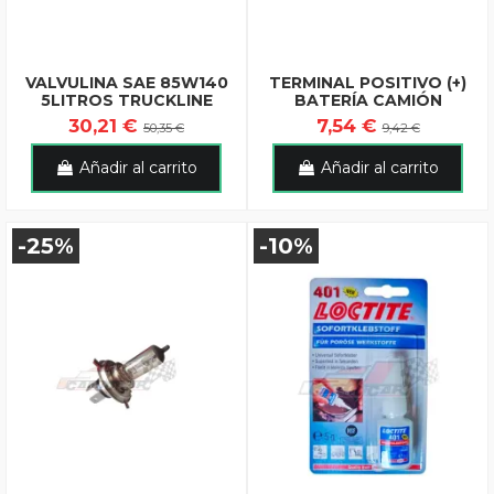
VALVULINA SAE 85W140
TERMINAL POSITIVO (+)
5LITROS TRUCKLINE
BATERÍA CAMIÓN
30,21 €
7,54 €
50,35 €
9,42 €
Añadir al carrito
Añadir al carrito
-25%
-10%