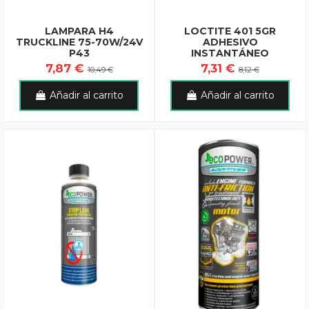
LAMPARA H4
LOCTITE 401 5GR
TRUCKLINE 75-70W/24V
ADHESIVO
P43
INSTANTÁNEO
7,87 €
7,31 €
10,49 €
8,12 €
Añadir al carrito
Añadir al carrito