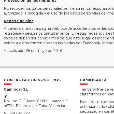
Protección de los menores
No recogemos datos personales de menores. Es responsabilidad
autorizado la recogida y el uso de los datos personales del me
Redes Sociales
A través de nuestra página web puede acceder a las redes soci
registrase y seguirnos gratuitamente. En estas redes sociales 
sociales deben ser conscientes de que este lugar es independie
aplicar a estos contenidos son las fijadas por Facebook, Instag
Actualizado: 25 de mayo de 2018
CONTACTA CON NOSOTROS
CAMIOCAR SL
Camiocar SL
Tienda online de r
plataformas en Val
Pol. Ind. El Oliveral C/ N III, parcela 9.
Nuestros recambio
46394 Ribarroja del Turia (Valencia)
estándares de calid
seguridad en carre
961 643 222