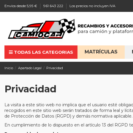
Envíos desde 5,95 €
961 643 222
Los precios no incluyen IVA
MATRÍCULAS
TODAS LAS CATEGORIAS
Inicio
Apartado Legal
Privacidad
Privacidad
La visita a este sitio web no implica que el usuario esté obliga
recogidos en este sitio web serán tratados de forma leal y líc
de Protección de Datos (RGPD) y demás normativa aplicable.
En cumplimiento de lo dispuesto en el artículo 13 del RGPD t