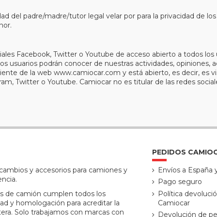
 del padre/madre/tutor legal velar por para la privacidad de lo
nor.
ales Facebook, Twitter o Youtube de acceso abierto a todos los u
los usuarios podrán conocer de nuestras actividades, opiniones, a
nte de la web www.camiocar.com y está abierto, es decir, es visib
ram, Twitter o Youtube. Camiocar no es titular de las redes social
PEDIDOS CAMIO
ecambios y accesorios para camiones y
Envíos a España 
encia.
Pago seguro
s de camión cumplen todos los
Política devoluci
ad y homologación para acreditar la
Camiocar
tera. Solo trabajamos con marcas con
Devolución de pe