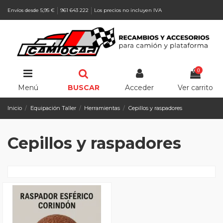
Envíos desde 5,95 €
961 643 222
Los precios no incluyen IVA
0
Menú
BUSCAR
Acceder
Ver carrito
Inicio
Equipación Taller
Herramientas
Cepillos y raspadores
Cepillos y raspadores