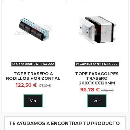
Consultar 961 643 222
Consultar 961 643 222
TOPE TRASERO 4
TOPE PARAGOLPES
RODILLOS HORIZONTAL
TRASERO
200X100X120MM
122,50 €
175,00 €
96,78 €
138,25 €
Ver
Ver
TE AYUDAMOS A ENCONTRAR TU PRODUCTO