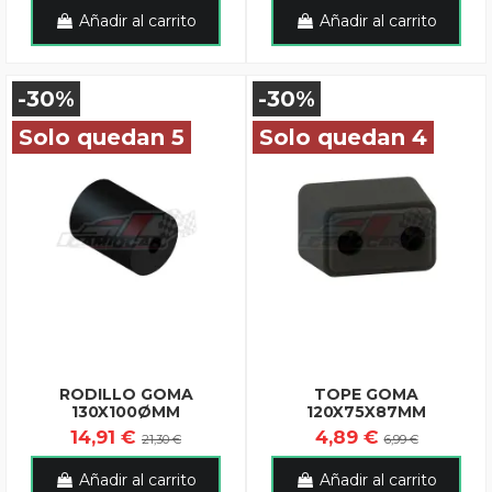
Añadir al carrito
Añadir al carrito
-30%
-30%
Solo quedan 5
Solo quedan 4
RODILLO GOMA
TOPE GOMA
130X100ØMM
120X75X87MM
14,91 €
4,89 €
21,30 €
6,99 €
Añadir al carrito
Añadir al carrito