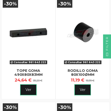
-30%
-30%
FILTER
Consultar 961 643 222
Consultar 961 643 222
TOPE GOMA
RODILLO GOMA
490X80X83MM
80X100ØMM
24,64 €
11,19 €
35,20 €
15,99 €
Ver
Ver
-30%
-30%