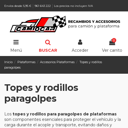
Envíos desde 5,95 €
961 643 222
Los precios no incluyen IVA
0
Menú
BUSCAR
Acceder
Ver carrito
Inicio
Plataformas
Accesorios Plataformas
Topes y rodillos
paragolpes
Topes y rodillos
paragolpes
Los
topes y rodillos para paragolpes de plataformas
son componentes esenciales para proteger el vehículo y la
carga durante el acople y transporte, evitando daños y