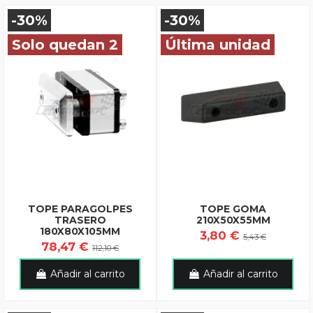
-30%
-30%
Solo quedan 2
Última unidad
TOPE PARAGOLPES
TOPE GOMA
TRASERO
210X50X55MM
180X80X105MM
3,80 €
5,43 €
78,47 €
112,10 €
Añadir al carrito
Añadir al carrito