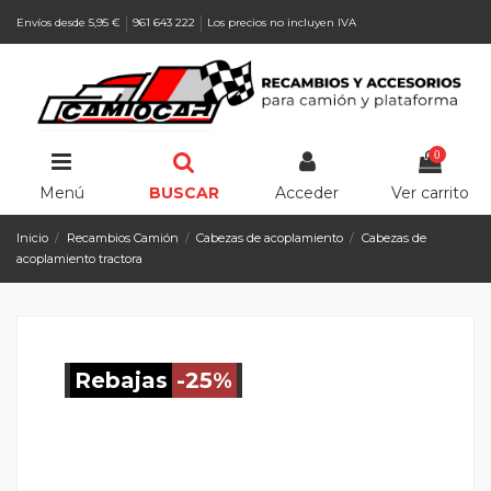
Envíos desde 5,95 €
961 643 222
Los precios no incluyen IVA
0
Menú
BUSCAR
Acceder
Ver carrito
Inicio
Recambios Camión
Cabezas de acoplamiento
Cabezas de
acoplamiento tractora
Rebajas
-25%