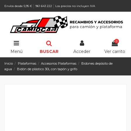
Envíos desde 5,95 €
961 643 222
Los precios no incluyen IVA
0
Menú
BUSCAR
Acceder
Ver carrito
Inicio
Plataformas
Accesorios Plataformas
Bidones depósito de
agua
Bidón de plástico 30L con tapón y grifo