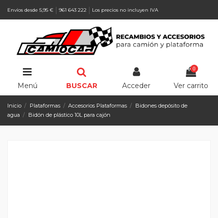
Envíos desde 5,95 €
961 643 222
Los precios no incluyen IVA
0
Menú
BUSCAR
Acceder
Ver carrito
Inicio
Plataformas
Accesorios Plataformas
Bidones depósito de
agua
Bidón de plástico 10L para cajón