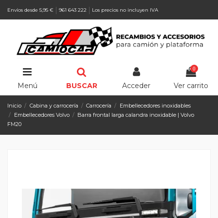
Envíos desde 5,95 €
961 643 222
Los precios no incluyen IVA
0
Menú
BUSCAR
Acceder
Ver carrito
Inicio
Cabina y carrocería
Carrocería
Embellecedores inoxidables
Embellecedores Volvo
Barra frontal larga calandra inoxidable | Volvo
FM20