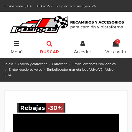
Envíos desde 5,95 €
961 643 222
Los precios no incluyen IVA
0
Menú
BUSCAR
Acceder
Ver carrito
Inicio
Cabina y carrocería
Carrocería
Embellecedores inoxidables
Embellecedores Volvo
Embellecedor maneta logo Volvo V2 | Volvo
FH4
Rebajas
-30%