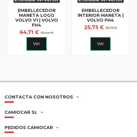
Consultar 961 643 222
Consultar 961 643 222
EMBELLECEDOR
EMBELLECEDOR
MANETA LOGO
INTERIOR MANETA |
VOLVO V1 | VOLVO
VOLVO FH4
FH4
25,73 €
36,75 €
64,71 €
92,44 €
Ver
Ver
CONTACTA CON NOSOTROS
CAMIOCAR SL
PEDIDOS CAMIOCAR