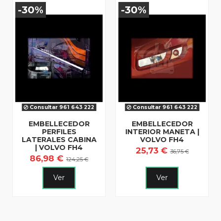
-30%
-30%
Consultar 961 643 222
Consultar 961 643 222
EMBELLECEDOR
EMBELLECEDOR
PERFILES
INTERIOR MANETA |
LATERALES CABINA
VOLVO FH4
| VOLVO FH4
25,73 €
36,75 €
86,98 €
124,25 €
Ver
Ver