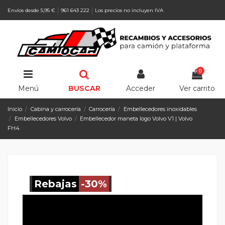
Envíos desde 5,95 €
961 643 222
Los precios no incluyen IVA
0
Menú
BUSCAR
Acceder
Ver carrito
Inicio
Cabina y carrocería
Carrocería
Embellecedores inoxidables
Embellecedores Volvo
Embellecedor maneta logo Volvo V1 | Volvo
FH4
Rebajas
-30%