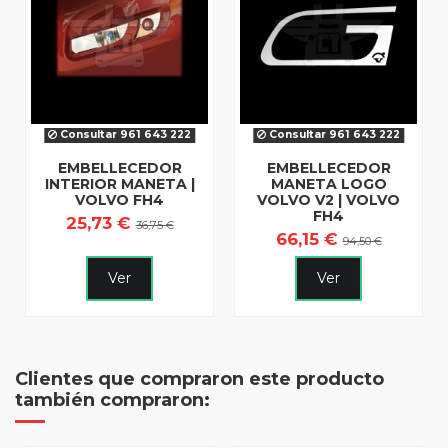
Consultar 961 643 222
Consultar 961 643 222
EMBELLECEDOR
EMBELLECEDOR
INTERIOR MANETA |
MANETA LOGO
VOLVO FH4
VOLVO V2 | VOLVO
FH4
25,73 €
36,75 €
66,15 €
94,50 €
Ver
Ver
Clientes que compraron este producto
también compraron: