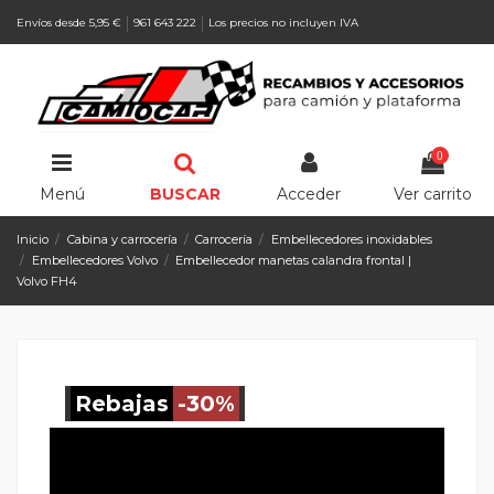
Envíos desde 5,95 €
961 643 222
Los precios no incluyen IVA
0
Menú
BUSCAR
Acceder
Ver carrito
Inicio
Cabina y carrocería
Carrocería
Embellecedores inoxidables
Embellecedores Volvo
Embellecedor manetas calandra frontal |
Volvo FH4
Rebajas
-30%