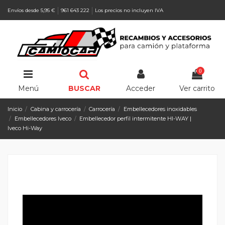
Envíos desde 5,95 €
961 643 222
Los precios no incluyen IVA
0
Menú
BUSCAR
Acceder
Ver carrito
Inicio
Cabina y carrocería
Carrocería
Embellecedores inoxidables
Embellecedores Iveco
Embellecedor perfil intermitente HI-WAY |
Iveco Hi-Way