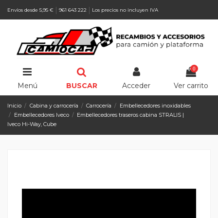
Envíos desde 5,95 €
961 643 222
Los precios no incluyen IVA
0
Menú
BUSCAR
Acceder
Ver carrito
Inicio
Cabina y carrocería
Carrocería
Embellecedores inoxidables
Embellecedores Iveco
Embellecedores traseros cabina STRALIS |
Iveco Hi-Way, Cube