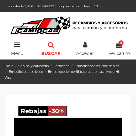
Envíos desde 5,95 €
961 643 222
Los precios no incluyen IVA
0
Menú
BUSCAR
Acceder
Ver carrito
Inicio
Cabina y carrocería
Carrocería
Embellecedores inoxidables
Embellecedores Iveco
Embellecedor perfil bajo parabrisas | Iveco Hi-
Way
Rebajas
-30%