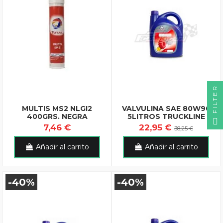
FILTER
MULTIS MS2 NLGI2
VALVULINA SAE 80W90
400GRS. NEGRA
5LITROS TRUCKLINE
7,46 €
22,95 €
38,25 €
Añadir al carrito
Añadir al carrito
-40%
-40%