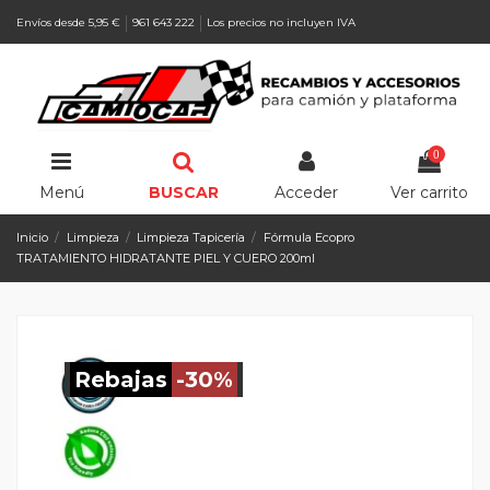
Envíos desde 5,95 €
961 643 222
Los precios no incluyen IVA
0
Menú
BUSCAR
Acceder
Ver carrito
Inicio
Limpieza
Limpieza Tapicería
Fórmula Ecopro
TRATAMIENTO HIDRATANTE PIEL Y CUERO 200ml
Rebajas
-30%