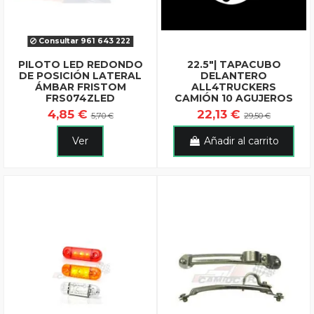
Consultar 961 643 222
PILOTO LED REDONDO
22.5"| TAPACUBO
DE POSICIÓN LATERAL
DELANTERO
ÁMBAR FRISTOM
ALL4TRUCKERS
FRS074ZLED
CAMIÓN 10 AGUJEROS
4,85 €
22,13 €
5,70 €
29,50 €
Ver
Añadir al carrito