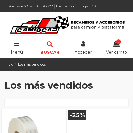
Envíos desde 5,95 €
961 643 222
Los precios no incluyen IVA
0
Menú
BUSCAR
Acceder
Ver carrito
Inicio
Los más vendidos
Los más vendidos
-25%