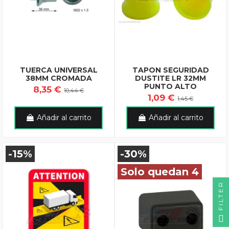
TUERCA UNIVERSAL
TAPON SEGURIDAD
38MM CROMADA
DUSTITE LR 32MM
PUNTO ALTO
8,35 €
10,44 €
1,09 €
1,45 €
Añadir al carrito
Añadir al carrito
-15%
-30%
Solo quedan 4
FILTER