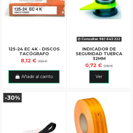
Consultar 961 643 222
125-24 EC 4K - DISCOS
INDICADOR DE
TACÓGRAFO
SEGURIDAD TUERCA
32MM
8,12 €
9,55 €
0,72 €
0,90 €
Añadir al carrito
Ver
-30%