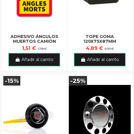
ADHESIVO ÁNGULOS
TOPE GOMA
MUERTOS CAMIÓN
120X75X87MM
1,51 €
4,89 €
1,78 €
6,99 €
Añadir al carrito
Añadir al carrito
-15%
-25%