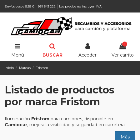
Envíos desde 5,95 €
961 643 222
Los precios no incluyen IVA
0
Menú
BUSCAR
Acceder
Ver carrito
Inicio
Marcas
Fristom
Listado de productos
por marca Fristom
Iluminación
Fristom
para camiones, disponible en
Camiocar
, mejora la visibilidad y seguridad en carretera.
Más