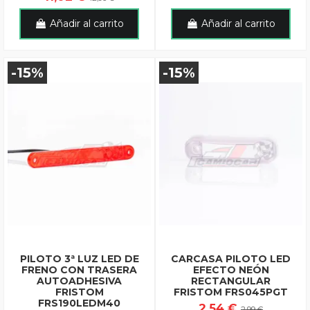
Añadir al carrito
Añadir al carrito
-15%
-15%
PILOTO 3ª LUZ LED DE
CARCASA PILOTO LED
FRENO CON TRASERA
EFECTO NEÓN
AUTOADHESIVA
RECTANGULAR
FRISTOM
FRISTOM FRS045PGT
FRS190LEDM40
2,54 €
2,99 €