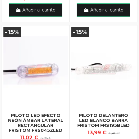
Añadir al carrito
Añadir al carrito
-15%
-15%
PILOTO LED EFECTO
PILOTO DELANTERO
NEÓN ÁMBAR LATERAL
LED BLANCO BARRA
RECTANGULAR
FRISTOM FRS195BLED
FRISTOM FRS045ZLED
13,99 €
16,46 €
11,02 €
12,96 €