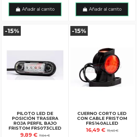
Añadir al carrito
Añadir al carrito
-15%
-15%
PILOTO LED DE
CUERNO CORTO LED
POSICIÓN TRASERA
CON CABLE FRISTOM
ROJA PERFIL BAJO
FRS140ALLED
FRISTOM FRS073CLED
16,49 €
19,40 €
9,89 €
11,64 €