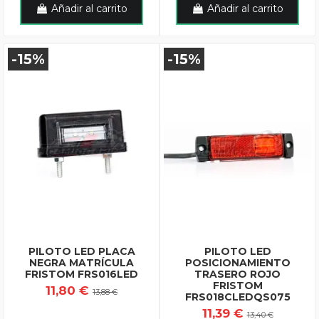
Añadir al carrito
Añadir al carrito
-15%
-15%
PILOTO LED PLACA
PILOTO LED
NEGRA MATRÍCULA
POSICIONAMIENTO
FRISTOM FRS016LED
TRASERO ROJO
FRISTOM
11,80 €
13,88 €
FRS018CLEDQS075
11,39 €
13,40 €