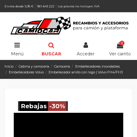
Envíos desde 5,95 €
961 643 222
Los precios no incluyen IVA
0
Menú
BUSCAR
Acceder
Ver carrito
Inicio
Cabina y carrocería
Carrocería
Embellecedores inoxidables
Embellecedores Volvo
Embellecedor anillo con logo | Volvo FH4/FH3
Rebajas
-30%