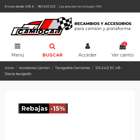
Envíos desde 5,95 €
961 643 222
Los precios no incluyen IVA
0
Menú
BUSCAR
Acceder
Ver carrito
Inicio
Accesorios Camión
Tacógrafos Camiones
125-24/2 EC 4B -
Discos tacógrafo
Rebajas
-15%