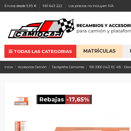
Envíos desde 5,95 €
961 643 222
Los precios no incluyen IVA
MATRÍCULAS
TODAS LAS CATEGORIAS
Inicio
Accesorios Camión
Tacógrafos Camiones
100-3300-24/2 EC 4B - Disc
Rebajas
-17,65%