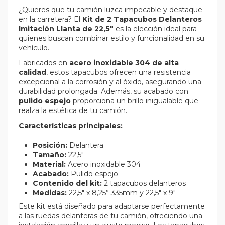
¿Quieres que tu camión luzca impecable y destaque
en la carretera? El
Kit de 2 Tapacubos Delanteros
Imitación Llanta de 22,5"
es la elección ideal para
quienes buscan combinar estilo y funcionalidad en su
vehículo.
Fabricados en
acero inoxidable 304 de alta
calidad
, estos tapacubos ofrecen una resistencia
excepcional a la corrosión y al óxido, asegurando una
durabilidad prolongada. Además, su acabado con
pulido espejo
proporciona un brillo inigualable que
realza la estética de tu camión.
Características principales:
Posición:
Delantera
Tamaño:
22,5"
Material:
Acero inoxidable 304
Acabado:
Pulido espejo
Contenido del kit:
2 tapacubos delanteros
Medidas:
22,5" x 8,25” 335mm y 22,5" x 9"
Este kit está diseñado para adaptarse perfectamente
a las ruedas delanteras de tu camión, ofreciendo una