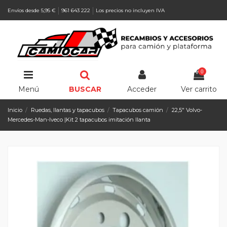
Envíos desde 5,95 €
961 643 222
Los precios no incluyen IVA
0
Menú
BUSCAR
Acceder
Ver carrito
Inicio
Ruedas, llantas y tapacubos
Tapacubos camión
22,5" Volvo-
Mercedes-Man-Iveco |Kit 2 tapacubos imitación llanta