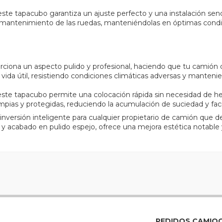
 este tapacubo garantiza un ajuste perfecto y una instalación senc
 y el mantenimiento de las ruedas, manteniéndolas en óptimas con
ciona un aspecto pulido y profesional, haciendo que tu camión d
vida útil, resistiendo condiciones climáticas adversas y mantenien
este tapacubo permite una colocación rápida sin necesidad de he
impias y protegidas, reduciendo la acumulación de suciedad y fac
inversión inteligente para cualquier propietario de camión que d
 y acabado en pulido espejo, ofrece una mejora estética notable
PEDIDOS CAMIO