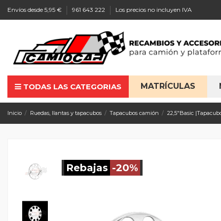
Envíos desde 5,95 €
961 643 222
Los precios no incluyen IVA
MATRÍCULAS
TODAS LAS CATEGORIAS
Inicio
Ruedas, llantas y tapacubos
Tapacubos camión
22,5"Basic |Tapacub
Rebajas
-20%