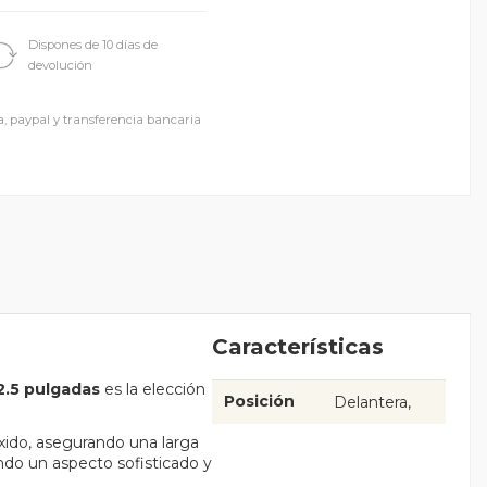
Dispones de 10 días de
devolución
a, paypal y transferencia bancaria
Características
2.5 pulgadas
es la elección
Posición
Delantera
óxido, asegurando una larga
ndo un aspecto sofisticado y