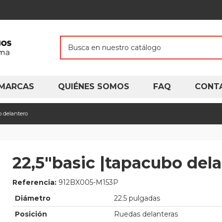
MARCAS
QUIÉNES SOMOS
FAQ
CONT
o delantero
22,5"basic |tapacubo del
Referencia:
912BX005-M153P
Diámetro
22.5 pulgadas
Posición
Ruedas delanteras