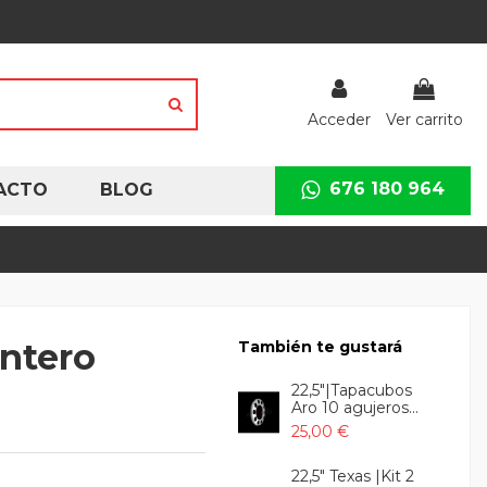
Acceder
Ver carrito
676 180 964
ACTO
BLOG
antero
También te gustará
22,5"|Tapacubos
Aro 10 agujeros...
25,00 €
22,5" Texas |Kit 2