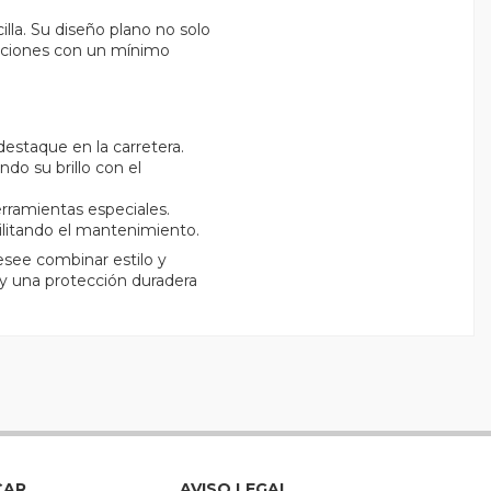
illa. Su diseño plano no solo
diciones con un mínimo
estaque en la carretera.
do su brillo con el
rramientas especiales.
ilitando el mantenimiento.
esee combinar estilo y
 y una protección duradera
CAR
AVISO LEGAL