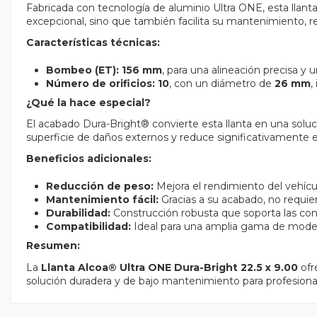
Fabricada con tecnología de aluminio Ultra ONE, esta llan
excepcional, sino que también facilita su mantenimiento, r
Características técnicas:
Bombeo (ET):
156 mm
, para una alineación precisa y 
Número de orificios:
10
, con un diámetro de
26 mm
,
¿Qué la hace especial?
El acabado Dura-Bright® convierte esta llanta en una solu
superficie de daños externos y reduce significativamente
Beneficios adicionales:
Reducción de peso:
Mejora el rendimiento del vehíc
Mantenimiento fácil:
Gracias a su acabado, no requier
Durabilidad:
Construcción robusta que soporta las co
Compatibilidad:
Ideal para una amplia gama de mode
Resumen:
La
Llanta Alcoa® Ultra ONE Dura-Bright 22.5 x 9.00
ofr
solución duradera y de bajo mantenimiento para profesionale