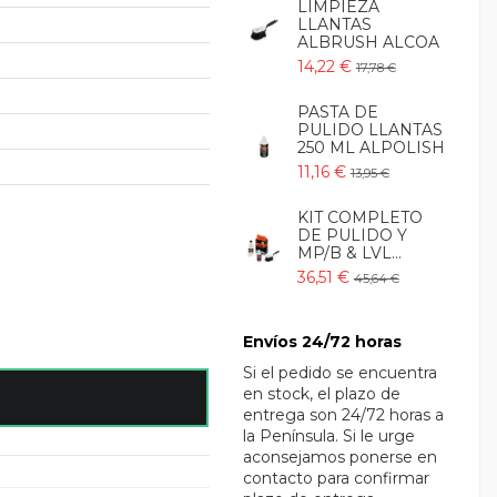
LIMPIEZA
LLANTAS
ALBRUSH ALCOA
14,22 €
17,78 €
PASTA DE
PULIDO LLANTAS
250 ML ALPOLISH
11,16 €
13,95 €
KIT COMPLETO
DE PULIDO Y
MP/B & LVL...
36,51 €
45,64 €
Envíos 24/72 horas
Si el pedido se encuentra
en stock, el plazo de
entrega son 24/72 horas a
la Península. Si le urge
aconsejamos ponerse en
contacto para confirmar