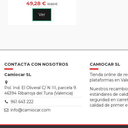
49,28 €
61,60 €
Ver
CONTACTA CON NOSOTROS
CAMIOCAR SL
Camiocar SL
Tienda online de r
plataformas en Val
Pol. Ind. El Oliveral C/ N III, parcela 9.
Nuestros recambio
46394 Ribarroja del Turia (Valencia)
estándares de calid
seguridad en carre
961 643 222
calidad de primer e
info@camiocar.com