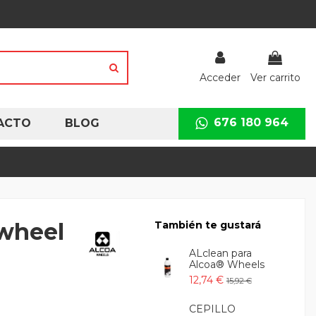
Acceder
Ver carrito
676 180 964
ACTO
BLOG
 wheel
También te gustará
ALclean para
Alcoa® Wheels
12,74 €
15,92 €
CEPILLO