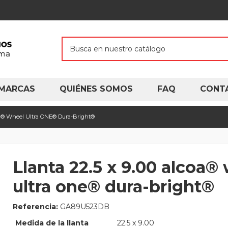
MARCAS
QUIÉNES SOMOS
FAQ
CONT
coa® Wheel Ultra ONE® Dura-Bright®
Llanta 22.5 x 9.00 alcoa®
ultra one® dura-bright®
Referencia:
GA89U523DB
Medida de la llanta
22.5 x 9.00