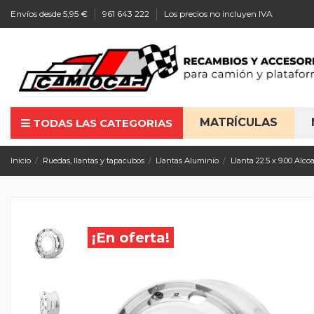
Envíos desde 5,95 €
961 643 222
Los precios no incluyen IVA
MATRÍCULAS
TODAS LAS CATEGORIAS
Inicio
Ruedas, llantas y tapacubos
Llantas Aluminio
Llanta 22.5 x 9.00 Al
¡En oferta!