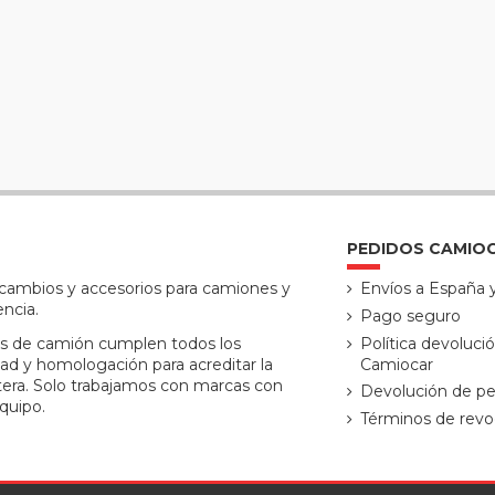
PEDIDOS CAMIO
ecambios y accesorios para camiones y
Envíos a España 
encia.
Pago seguro
s de camión cumplen todos los
Política devoluci
ad y homologación para acreditar la
Camiocar
tera. Solo trabajamos con marcas con
Devolución de pe
quipo.
Términos de revo