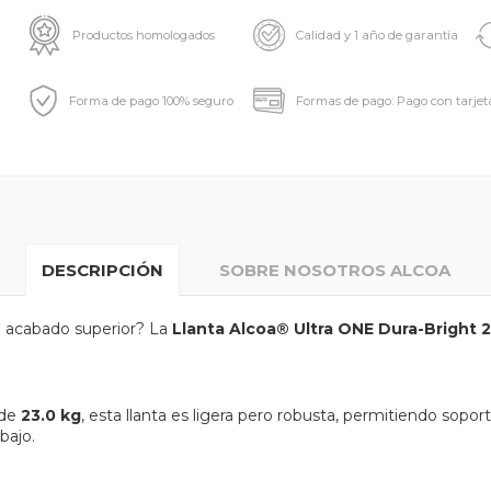
Productos homologados
Calidad y 1 año de garantía
Forma de pago 100% seguro
Formas de pago: Pago con tarjet
DESCRIPCIÓN
SOBRE NOSOTROS ALCOA
n acabado superior? La
Llanta Alcoa® Ultra ONE Dura-Bright 2
 de
23.0 kg
, esta llanta es ligera pero robusta, permitiendo sop
bajo.