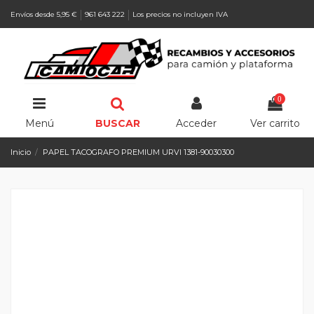
Envíos desde 5,95 €
961 643 222
Los precios no incluyen IVA
0
Menú
BUSCAR
Acceder
Ver carrito
Inicio
PAPEL TACOGRAFO PREMIUM URVI 1381-90030300