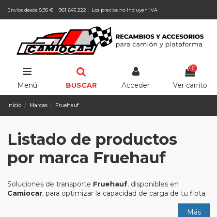
Envíos desde 5,95 €
961 643 222
Los precios no incluyen IVA
0
Menú
BUSCAR
Acceder
Ver carrito
Inicio
Marcas
Fruehauf
Listado de productos
por marca Fruehauf
Soluciones de transporte
Fruehauf
, disponibles en
Camiocar
, para optimizar la capacidad de carga de tu flota.
Más