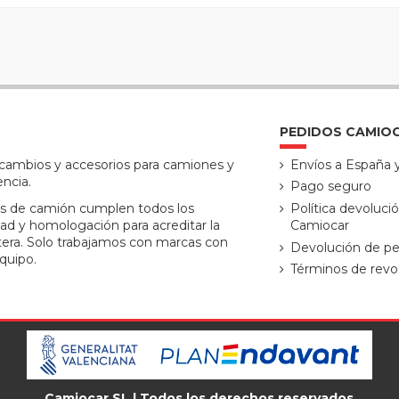
PEDIDOS CAMIO
ecambios y accesorios para camiones y
Envíos a España 
encia.
Pago seguro
s de camión cumplen todos los
Política devoluci
ad y homologación para acreditar la
Camiocar
tera. Solo trabajamos con marcas con
Devolución de pe
quipo.
Términos de revo
Camiocar SL | Todos los derechos reservados