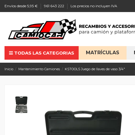
Envíos desde 5,95 €
961 643 222
Los precios no incluyen IVA
MATRÍCULAS
TODAS LAS CATEGORIAS
Inicio
Mantenimiento Camiones
KSTOOLS Juego de llaves de vaso 3/4"