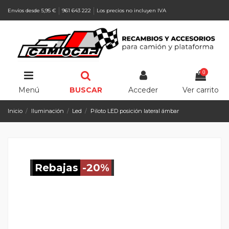
Envíos desde 5,95 €
961 643 222
Los precios no incluyen IVA
0
Menú
BUSCAR
Acceder
Ver carrito
Inicio
Iluminación
Led
Piloto LED posición lateral ámbar
Rebajas
-20%