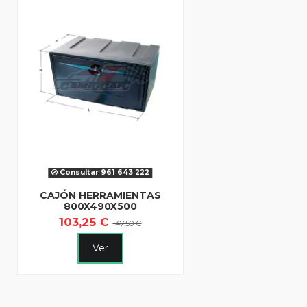
Consultar 961 643 222
CAJÓN HERRAMIENTAS
800X490X500
103,25 €
147,50 €
Ver