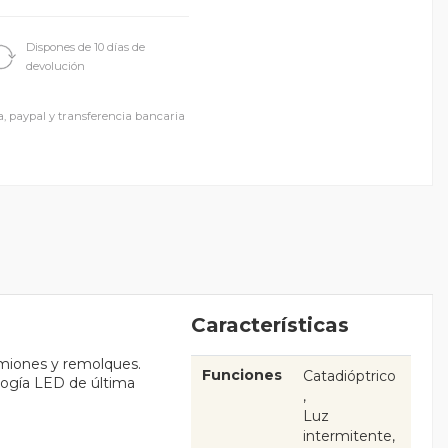
Dispones de 10 días de
devolución
a, paypal y transferencia bancaria
Características
camiones y remolques.
Funciones
Catadióptrico
ología LED de última
Luz
intermitente