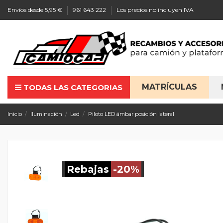
Envíos desde 5,95 €
961 643 222
Los precios no incluyen IVA
MATRÍCULAS
TODAS LAS CATEGORIAS
Inicio
Iluminación
Led
Piloto LED ámbar posición lateral
Rebajas
-20%