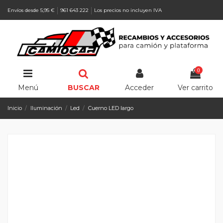
Envíos desde 5,95 €
961 643 222
Los precios no incluyen IVA
0
Menú
BUSCAR
Acceder
Ver carrito
Inicio
Iluminación
Led
Cuerno LED largo