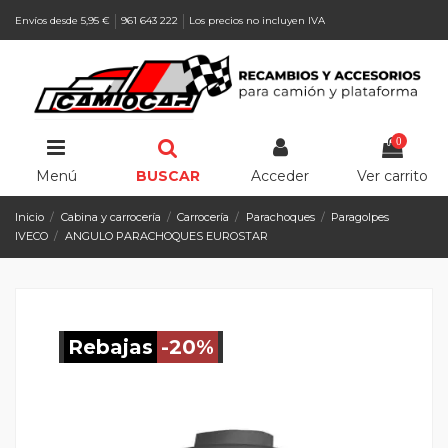
Envíos desde 5,95 €
961 643 222
Los precios no incluyen IVA
0
Menú
BUSCAR
Acceder
Ver carrito
Inicio
Cabina y carrocería
Carrocería
Parachoques
Paragolpes
IVECO
ANGULO PARACHOQUES EUROSTAR
Rebajas
-20%