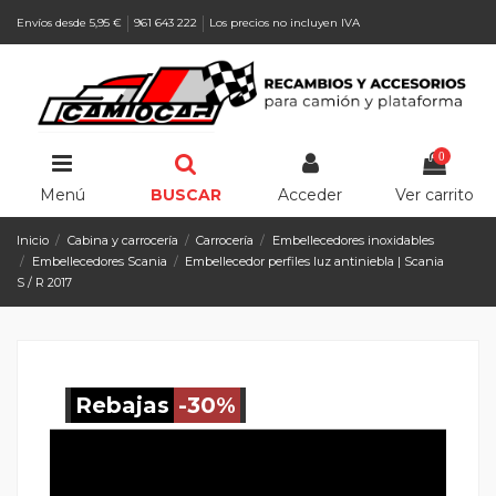
Envíos desde 5,95 €
961 643 222
Los precios no incluyen IVA
0
Menú
BUSCAR
Acceder
Ver carrito
Inicio
Cabina y carrocería
Carrocería
Embellecedores inoxidables
Embellecedores Scania
Embellecedor perfiles luz antiniebla | Scania
S / R 2017
Rebajas
-30%