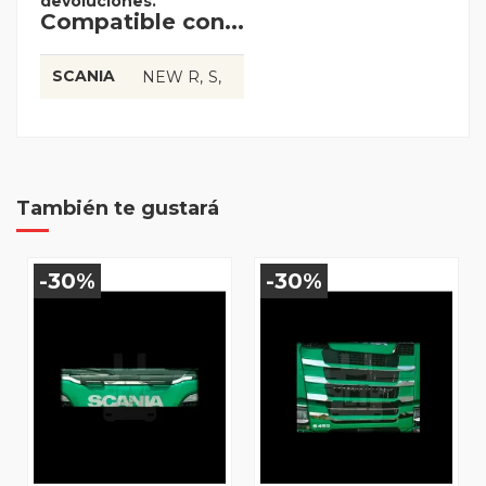
devoluciones.
Compatible con...
SCANIA
NEW R
S
También te gustará
-30%
-30%