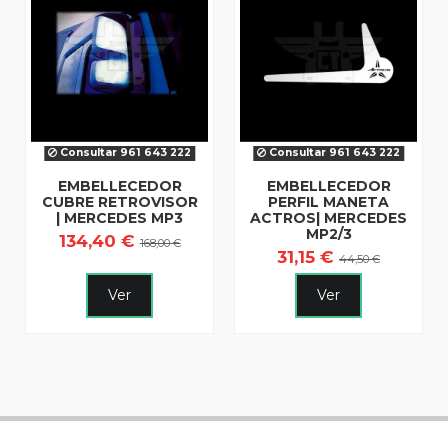
Consultar 961 643 222
Consultar 961 643 222
EMBELLECEDOR
EMBELLECEDOR
CUBRE RETROVISOR
PERFIL MANETA
| MERCEDES MP3
ACTROS| MERCEDES
MP2/3
134,40 €
168,00 €
31,15 €
44,50 €
Ver
Ver