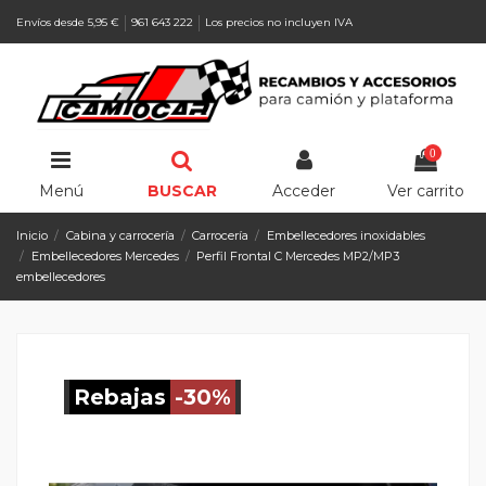
Envíos desde 5,95 €
961 643 222
Los precios no incluyen IVA
0
Menú
BUSCAR
Acceder
Ver carrito
Inicio
Cabina y carrocería
Carrocería
Embellecedores inoxidables
Embellecedores Mercedes
Perfil Frontal C Mercedes MP2/MP3
embellecedores
Rebajas
-30%