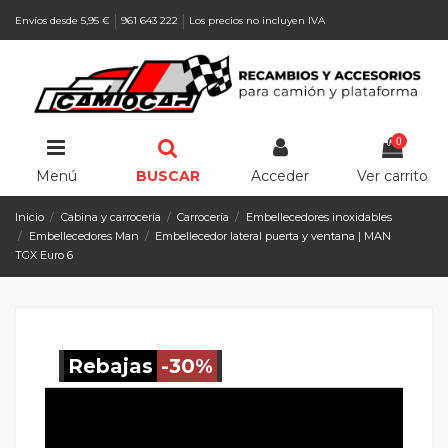
Envíos desde 5,95 €
961 643 222
Los precios no incluyen IVA
0
Menú
BUSCAR
Acceder
Ver carrito
Inicio
Cabina y carrocería
Carrocería
Embellecedores inoxidables
Embellecedores Man
Embellecedor lateral puerta y ventana | MAN
TGX Euro 6
Rebajas
-30%