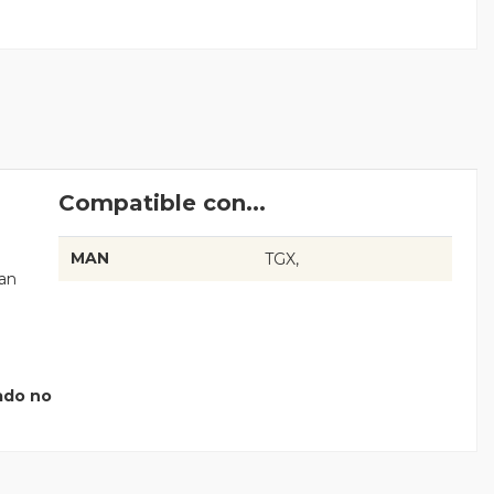
Compatible con...
MAN
TGX
an
jado no