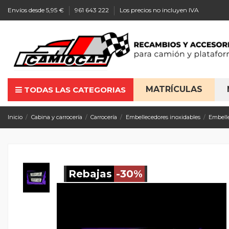
Envíos desde 5,95 €
961 643 222
Los precios no incluyen IVA
MATRÍCULAS
TODAS LAS CATEGORIAS
Inicio
Cabina y carrocería
Carrocería
Embellecedores inoxidables
Embell
Rebajas
-30%