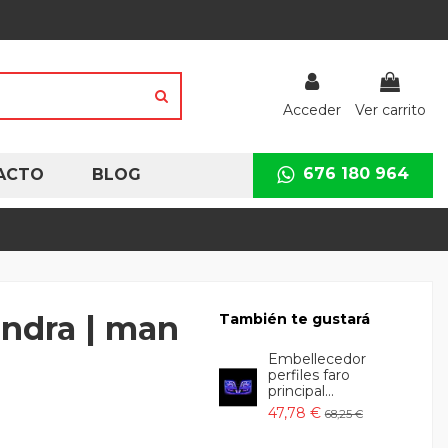
Acceder
Ver carrito
676 180 964
ACTO
BLOG
andra | man
También te gustará
Embellecedor
perfiles faro
principal...
47,78 €
68,25 €