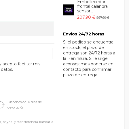
Embellecedor
frontal calandra
sensor...
207,90 €
297,00 €
Envíos 24/72 horas
Si el pedido se encuentra
en stock, el plazo de
entrega son 24/72 horas a
la Península. Si le urge
y acepto facilitar mis
aconsejamos ponerse en
 datos.
contacto para confirmar
plazo de entrega.
Dispones de 10 días de
devolución
a, paypal y transferencia bancaria