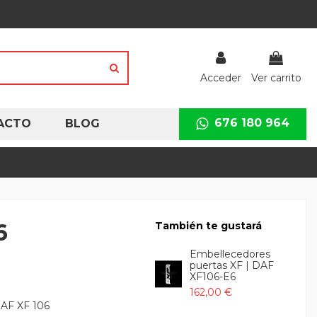
Acceder
Ver carrito
676 180 964
ACTO
BLOG
6
También te gustará
Embellecedores
puertas XF | DAF
XF106-E6
162,00 €
DAF XF 106