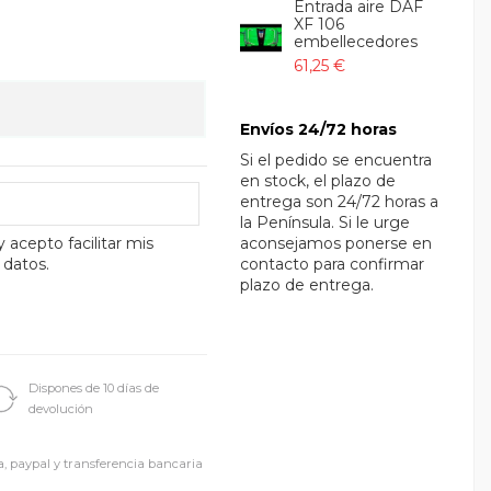
Entrada aire DAF
XF 106
embellecedores
61,25 €
Envíos 24/72 horas
Si el pedido se encuentra
en stock, el plazo de
entrega son 24/72 horas a
la Península. Si le urge
y acepto facilitar mis
aconsejamos ponerse en
 datos.
contacto para confirmar
plazo de entrega.
Dispones de 10 días de
devolución
a, paypal y transferencia bancaria