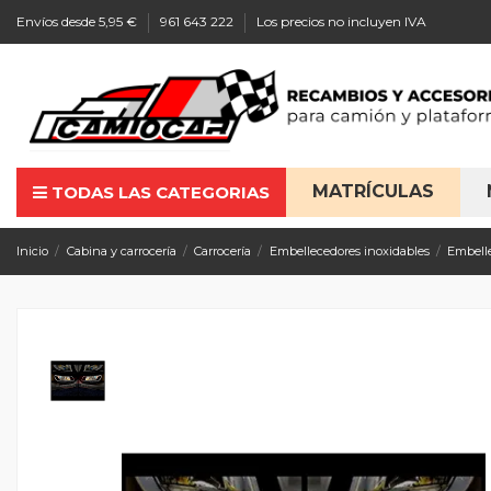
Envíos desde 5,95 €
961 643 222
Los precios no incluyen IVA
MATRÍCULAS
TODAS LAS CATEGORIAS
Inicio
Cabina y carrocería
Carrocería
Embellecedores inoxidables
Embell