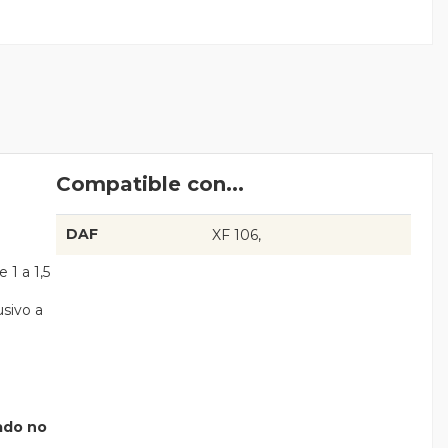
Compatible con...
DAF
XF 106
 1 a 1,5
sivo a
jado no