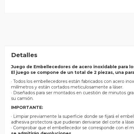
Detalles
Juego de Embellecedores de acero inoxidable para los
El juego se compone de un total de 2 piezas, una par
· Todos los embellecedores están fabricados con acero inoxid
milímetros y están cortados meticulosamente a láser.
· Diseñados para ser montados en cuestión de minutos gra
su camión.
IMPORTANTE:
· Limpiar previamente la superficie donde se fijará el embe
adhesiva protectora que pudieran derivarse del corte a láser
· Comprobar que el embellecedor se corresponde con el m
se admitirán devoluciones.