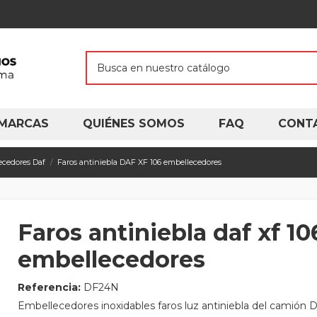
MARCAS
QUIÉNES SOMOS
FAQ
CONT
ecedores Daf
Faros antiniebla DAF XF 106 embellecedores
Faros antiniebla daf xf 10
embellecedores
Referencia:
DF24N
Embellecedores inoxidables faros luz antiniebla del camión 