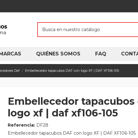
MARCAS
QUIÉNES SOMOS
FAQ
CONT
ecedores Daf
Embellecedor tapacubos DAF con logo XF | DAF XF106-105
Embellecedor tapacubos 
logo xf | daf xf106-105
Referencia:
DF28
Embellecedor tapacubos DAF con logo XF | DAF XF106-105