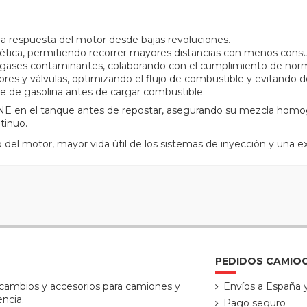
 la respuesta del motor desde bajas revoluciones.
ética, permitiendo recorrer mayores distancias con menos con
 gases contaminantes, colaborando con el cumplimiento de nor
res y válvulas, optimizando el flujo de combustible y evitando d
e de gasolina antes de cargar combustible.
 en el tanque antes de repostar, asegurando su mezcla homog
tinuo.
del motor, mayor vida útil de los sistemas de inyección y una e
PEDIDOS CAMIO
ecambios y accesorios para camiones y
Envíos a España 
encia.
Pago seguro