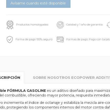
Productos homologados
Calidad y 1 año de garantía
Forma de pago 100% seguro
Formas de pago: Pago con tarjet
SCRIPCIÓN
SOBRE NOSOTROS ECOPOWER ADDITI
tible FÓRMULA GASOLINE
es un aditivo diseñado para maximiza
del combustible, ofreciendo mayor potencia, respuesta inmediat
vo incrementa el índice de octanaje y estabiliza la mezcla air
do, protegiendo los componentes internos del motor contra daño