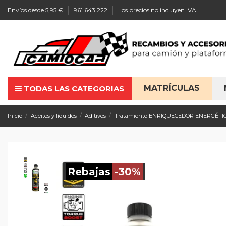
Envíos desde 5,95 €
961 643 222
Los precios no incluyen IVA
MATRÍCULAS
TODAS LAS CATEGORIAS
Inicio
Aceites y líquidos
Aditivos
Tratamiento ENRIQUECEDOR ENERGÉTI
Rebajas
-30%