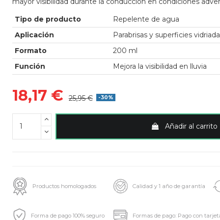
mayor visibilidad durante la conducción en condiciones adver
Tipo de producto
Repelente de agua
Aplicación
Parabrisas y superficies vidriad
Formato
200 ml
Función
Mejora la visibilidad en lluvia
18,17 €
25,95 €
-30%
Añadir al carrito
Productos homologados
Calidad y 1 año de garantía
Forma de pago 100% seguro
Formas de pago: Pago con tarjet