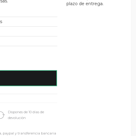
sas.
plazo de entrega.
as
Dispones de 10 días de
devolución
a, paypal y transferencia bancaria