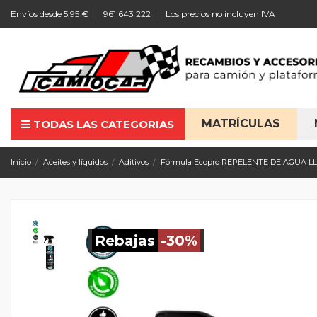
Envíos desde 5,95 €
961 643 222
Los precios no incluyen IVA
MATRÍCULAS
TODAS LAS CATEGORIAS
Inicio
Aceites y líquidos
Aditivos
Fórmula Ecopro REPELENTE DE AGUA LL
Rebajas
-30%