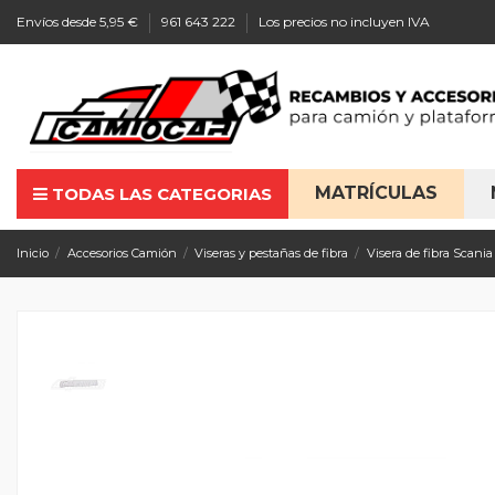
Envíos desde 5,95 €
961 643 222
Los precios no incluyen IVA
MATRÍCULAS
TODAS LAS CATEGORIAS
Inicio
Accesorios Camión
Viseras y pestañas de fibra
Visera de fibra Scani