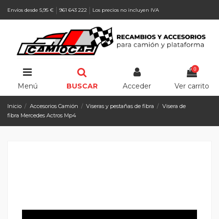
Envíos desde 5,95 €
961 643 222
Los precios no incluyen IVA
0
Menú
BUSCAR
Acceder
Ver carrito
Inicio
Accesorios Camión
Viseras y pestañas de fibra
Visera de
fibra Mercedes Actros Mp4