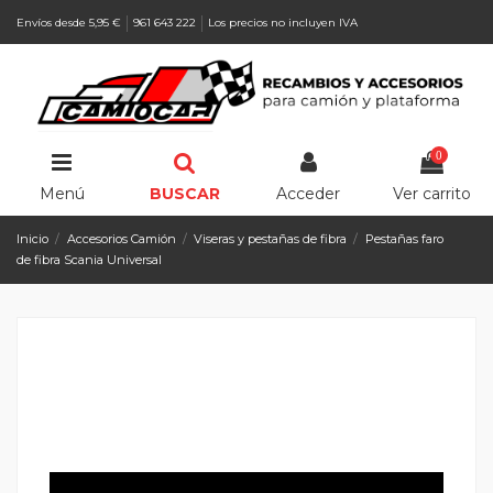
Envíos desde 5,95 €
961 643 222
Los precios no incluyen IVA
0
Menú
BUSCAR
Acceder
Ver carrito
Inicio
Accesorios Camión
Viseras y pestañas de fibra
Pestañas faro
de fibra Scania Universal